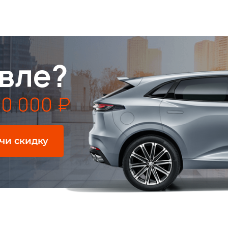
вле?
0 000 ₽
чи скидку