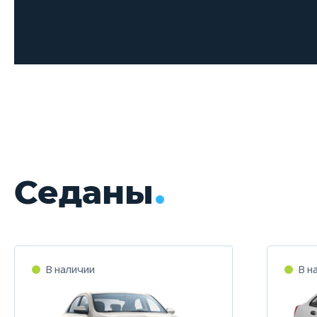
Седаны
В наличии
В н