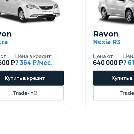
von
Ravon
tra
Nexia R3
 от
Цена в кредит
Цена от
Цен
600 ₽
7 364 ₽/мес.
640 000 ₽
7 6
Купить в кредит
Купить в
Trade-in
Trade