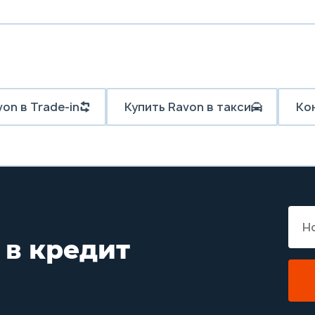
on в Trade-in
Купить Ravon в такси
Ко
 в кредит