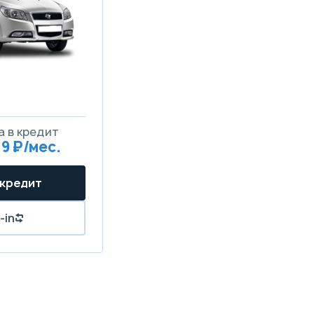
а в кредит
19 ₽/мес.
 кредит
-in