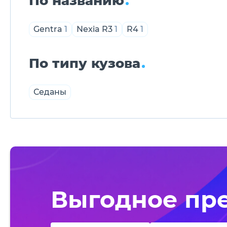
По названию
Gentra
1
Nexia R3
1
R4
1
По типу кузова
Седаны
Выгодное пр