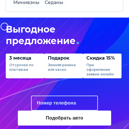
Минивэны
Седаны
Выгодное
предложение
3 месяца
Подарок
Скидка 15%
Отсрочки по
Зимняя резина
При
платежам
или каско
оформлении
заявки онлайн
Подобрать авто