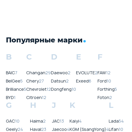
Популярные марки
B
C
D
E
F
BAIC
7
Changan
29
Daewoo
2
EVOLUTE
2
FAW
12
BelGee
5
Chery
27
Datsun
2
Exeed
6
Ford
10
Brilliance
5
Chevrolet
12
Dongfeng
10
Forthing
5
BYD
1
Citroen
12
Foton
2
G
H
J
K
L
GAC
10
Haima
2
JAC
13
Kaiyi
4
Lada
54
Geely
24
Haval
23
Jaecoo
4
KGM (SsangYong)
4
Lifan
10