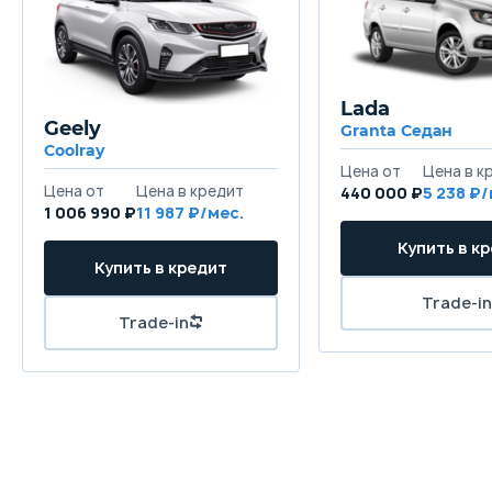
Lada
Geely
Granta Седан
Coolray
440 000 ₽
5 238
1 006 990 ₽
11 987